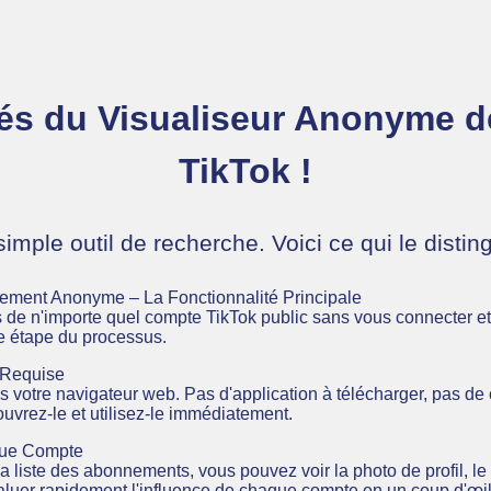
tés du Visualiseur Anonyme
TikTok !
simple outil de recherche. Voici ce qui le distin
lement Anonyme – La Fonctionnalité Principale
de n'importe quel compte TikTok public sans vous connecter et s
ue étape du processus.
n Requise
s votre navigateur web. Pas d'application à télécharger, pas de
ouvrez-le et utilisez-le immédiatement.
aque Compte
liste des abonnements, vous pouvez voir la photo de profil, le n
luer rapidement l'influence de chaque compte en un coup d'œil