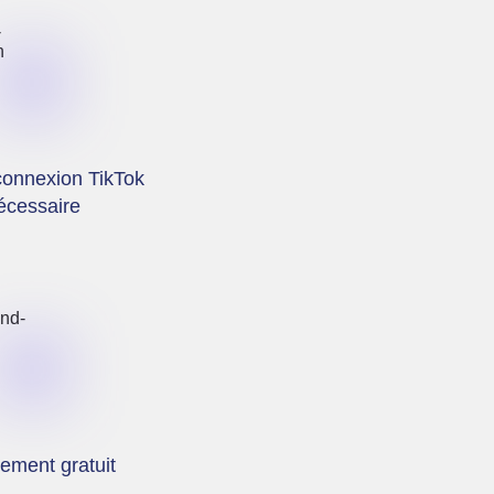
onnexion TikTok
écessaire
rement gratuit