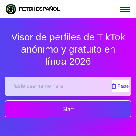
PETDII ESPAÑOL
Visor de perfiles de TikTok
anónimo y gratuito en
línea 2026
Paste
Start