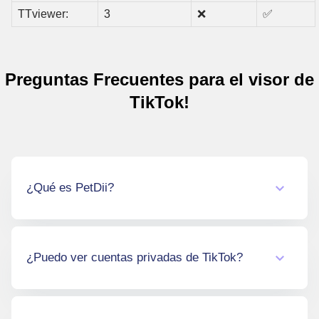
TTviewer:
3
❌
✅
Preguntas Frecuentes para el visor de
TikTok!
¿Qué es PetDii?
PetDii es una herramienta de visualización de
TikTok que te permite ver perfiles, Historias y
¿Puedo ver cuentas privadas de TikTok?
Reposts de forma anónima, sin necesidad de
iniciar sesión o registrarte.
No, PetDii solo muestra contenido de cuentas