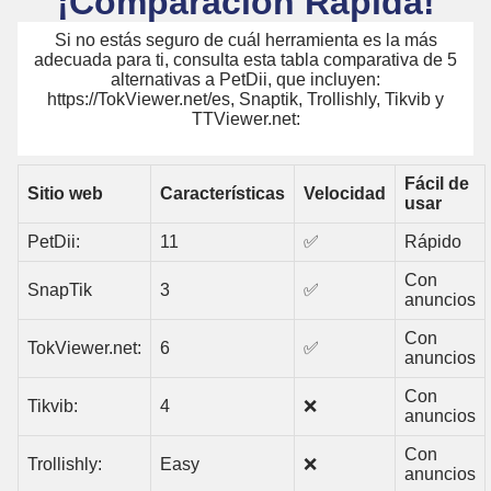
¡Comparación Rápida!
Si no estás seguro de cuál herramienta es la más
adecuada para ti, consulta esta tabla comparativa de 5
alternativas a PetDii, que incluyen:
https://TokViewer.net/es, Snaptik, Trollishly, Tikvib y
TTViewer.net:
Fácil de
Sitio web
Características
Velocidad
usar
PetDii:
11
✅
Rápido
Con
SnapTik
3
✅
anuncios
Con
TokViewer.net:
6
✅
anuncios
Con
Tikvib:
4
❌
anuncios
Con
Trollishly:
Easy
❌
anuncios