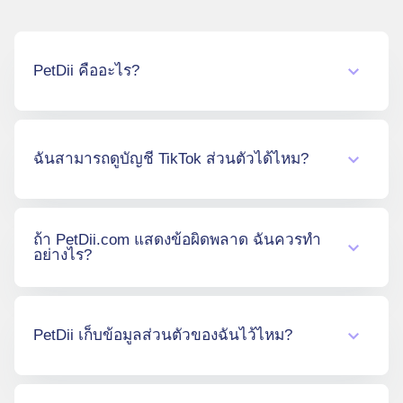
PetDii คืออะไร?
PetDii เป็นเครื่องมือสำหรับดู TikTok หรือ TikTok
Stalker ที่ช่วยให้คุณดูโปรไฟล์ TikTok, Stories
ฉันสามารถดูบัญชี TikTok ส่วนตัวได้ไหม?
และ Reposts แบบไม่เปิดเผยตัวตน โดยไม่ต้อง
เข้าสู่ระบบหรือสมัครสมาชิก
ไม่ได้ค่ะ PetDii แสดงเฉพาะเนื้อหาจากบัญชี
ถ้า PetDii.com แสดงข้อผิดพลาด ฉันควรทำ
สาธารณะเท่านั้น ไม่สามารถเข้าถึงเนื้อหาของ
อย่างไร?
บัญชีส่วนตัวได้
ลองล้างแคชและคุกกี้ของเบราว์เซอร์ สลับไปใช้
เบราว์เซอร์อื่น รอประมาณ 30 นาที หรือติดต่อ
PetDii เก็บข้อมูลส่วนตัวของฉันไว้ไหม?
ฝ่ายสนับสนุนที่
mail@PetDii.com
ค่ะ
ไม่เก็บค่ะ PetDii ไม่มีการรวบรวมหรือเก็บข้อมูล