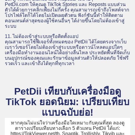
PetDii.com ให้คุณดู TikTok Stories และ Reposts แบบส่วน
ตัวได้ด้วยการคลิกเพียงไม่กี่ครั้ง คุณสามารถเข้าถึงโพสต์จาก
โปรไฟล์ใดก็ได้โดยไม่เปิดเผยตัวตน ฟังก์ชันนี้ทำให้ติดตาม
คอนเทนต์ล่าสุดของผู้ใช้คนอื่นๆ ได้ง่ายขึ้นโดยไม่ต้องเข้าสู่
ระบบ
11. ไม่ต้องเข้าสู่ระบบหรือติดตั้งแอป
คุณสามารถใช้ฟีเจอร์ทั้งหมดของ PetDii ได้โดยตรงจากเว็บ
เบราว์เซอร์โดยไม่ต้องเข้าสู่ระบบหรือดาวน์โหลดแอปใดๆ
เครื่องมือทำงานออนไลน์ได้อย่างลื่นไหล ประหยัดพื้นที่จัดเก็บ
บนอุปกรณ์ของคุณและรักษาข้อมูลส่วนตัวให้ปลอดภัย ใช้ฟรี
รวดเร็ว และเข้าถึงได้ทุกที่ทุกเวลา
PetDii เทียบกับเครื่องมือดู
TikTok ยอดนิยม: เปรียบเทียบ
แบบฉบับย่อ!
หากคุณไม่แน่ใจว่าเครื่องมือใดเหมาะกับคุณที่สุด ลองดู
ตารางเปรียบเทียบทางเลือก 5 ตัวแทน PetDii ได้แก่:
https://TokViewer.net/th, Snaptik, Trollishly, Tikvib และ