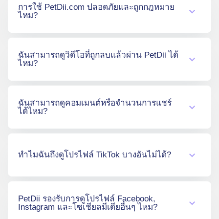
การใช้ PetDii.com ปลอดภัยและถูกกฎหมาย
ส่วนตัวใดๆ ของผู้ใช้งาน
ไหม?
ปลอดภัยและถูกกฎหมายค่ะ เพราะเข้าถึงเฉพาะ
ฉันสามารถดูวิดีโอที่ถูกลบแล้วผ่าน PetDii ได้
เนื้อหาสาธารณะที่ผู้ใช้ TikTok เลือกที่จะแชร์
ไหม?
เท่านั้น การดูเนื้อหาสาธารณะไม่ได้ละเมิดกฎ
ระเบียบใดๆ. เราได้ใช้เทคโนโลยี
Cloudflare
CDN
และ SSL เพื่อเพิ่มความปลอดภัยของ
ไม่ได้ค่ะ PetDii ไม่สามารถแสดงวิดีโอที่ถูกลบไป
เว็บไซต์และเพิ่มความเร็วในการประมวลผลอย่าง
ฉันสามารถดูคอมเมนต์หรือจำนวนการแชร์
แล้ว
มีประสิทธิภาพมากขึ้น
ได้ไหม?
ไม่ได้ค่ะ ขณะนี้ PetDii ยังไม่รองรับการดูคอม
เมนต์หรือจำนวนการแชร์ของวิดีโอ
ทำไมฉันถึงดูโปรไฟล์ TikTok บางอันไม่ได้?
มีหลายเหตุผลที่อาจทำให้คุณไม่สามารถดู
PetDii รองรับการดูโปรไฟล์ Facebook,
โปรไฟล์ TikTok บางอันผ่าน PetDii ได้ค่ะ บัญชี
Instagram และโซเชียลมีเดียอื่นๆ ไหม?
นั้นอาจถูกตั้งค่าเป็นส่วนตัว ซึ่งหมายความว่ามี