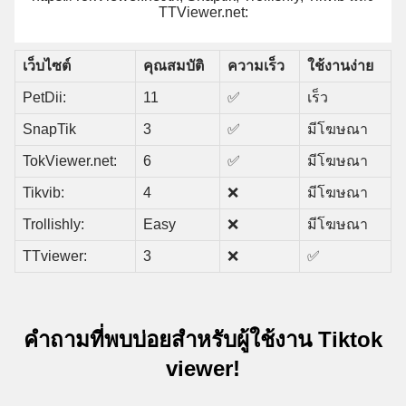
TTViewer.net:
เว็บไซต์
คุณสมบัติ
ความเร็ว
ใช้งานง่าย
PetDii:
11
✅
เร็ว
SnapTik
3
✅
มีโฆษณา
TokViewer.net:
6
✅
มีโฆษณา
Tikvib:
4
❌
มีโฆษณา
Trollishly:
Easy
❌
มีโฆษณา
TTviewer:
3
❌
✅
คำถามที่พบบ่อยสำหรับผู้ใช้งาน Tiktok
viewer!