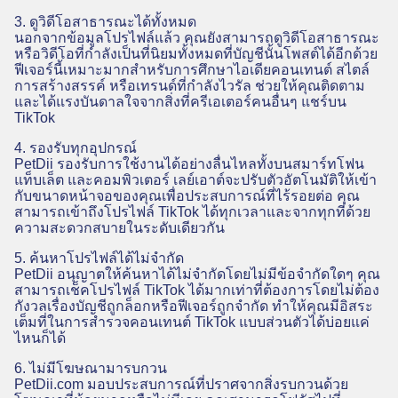
3. ดูวิดีโอสาธารณะได้ทั้งหมด
นอกจากข้อมูลโปรไฟล์แล้ว คุณยังสามารถดูวิดีโอสาธารณะ
หรือวิดีโอที่กำลังเป็นที่นิยมทั้งหมดที่บัญชีนั้นโพสต์ได้อีกด้วย
ฟีเจอร์นี้เหมาะมากสำหรับการศึกษาไอเดียคอนเทนต์ สไตล์
การสร้างสรรค์ หรือเทรนด์ที่กำลังไวรัล ช่วยให้คุณติดตาม
และได้แรงบันดาลใจจากสิ่งที่ครีเอเตอร์คนอื่นๆ แชร์บน
TikTok
4. รองรับทุกอุปกรณ์
PetDii รองรับการใช้งานได้อย่างลื่นไหลทั้งบนสมาร์ทโฟน
แท็บเล็ต และคอมพิวเตอร์ เลย์เอาต์จะปรับตัวอัตโนมัติให้เข้า
กับขนาดหน้าจอของคุณเพื่อประสบการณ์ที่ไร้รอยต่อ คุณ
สามารถเข้าถึงโปรไฟล์ TikTok ได้ทุกเวลาและจากทุกที่ด้วย
ความสะดวกสบายในระดับเดียวกัน
5. ค้นหาโปรไฟล์ได้ไม่จำกัด
PetDii อนุญาตให้ค้นหาได้ไม่จำกัดโดยไม่มีข้อจำกัดใดๆ คุณ
สามารถเช็คโปรไฟล์ TikTok ได้มากเท่าที่ต้องการโดยไม่ต้อง
กังวลเรื่องบัญชีถูกล็อกหรือฟีเจอร์ถูกจำกัด ทำให้คุณมีอิสระ
เต็มที่ในการสำรวจคอนเทนต์ TikTok แบบส่วนตัวได้บ่อยแค่
ไหนก็ได้
6. ไม่มีโฆษณามารบกวน
PetDii.com มอบประสบการณ์ที่ปราศจากสิ่งรบกวนด้วย