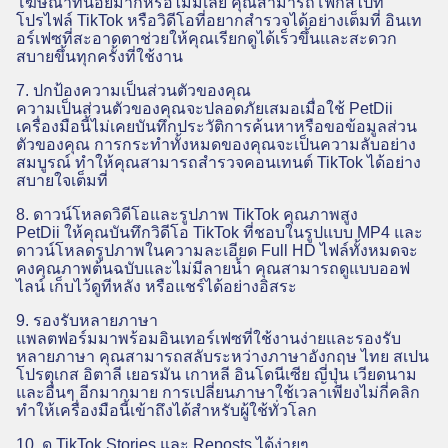
โฆษณาที่น้อยมากหรือไม่มีเลย คุณสามารถโฟกัสไปที่
โปรไฟล์ TikTok หรือวิดีโอที่อยากสำรวจได้อย่างเต็มที่ อินเท
อร์เฟซที่สะอาดตาช่วยให้คุณเรียกดูได้เร็วขึ้นและสะดวก
สบายขึ้นทุกครั้งที่ใช้งาน
7. ปกป้องความเป็นส่วนตัวของคุณ
ความเป็นส่วนตัวของคุณจะปลอดภัยเสมอเมื่อใช้ PetDii
เครื่องมือนี้ไม่เคยบันทึกประวัติการค้นหาหรือขอข้อมูลส่วน
ตัวของคุณ การกระทำทั้งหมดของคุณจะเป็นความลับอย่าง
สมบูรณ์ ทำให้คุณสามารถสำรวจคอนเทนต์ TikTok ได้อย่าง
สบายใจเต็มที่
8. ดาวน์โหลดวิดีโอและรูปภาพ TikTok คุณภาพสูง
PetDii ให้คุณบันทึกวิดีโอ TikTok ที่ชอบในรูปแบบ MP4 และ
ดาวน์โหลดรูปภาพในความละเอียด Full HD ไฟล์ทั้งหมดจะ
คงคุณภาพต้นฉบับและไม่มีลายน้ำ คุณสามารถดูแบบออฟ
ไลน์ เก็บไว้ดูทีหลัง หรือแชร์ได้อย่างอิสระ
9. รองรับหลายภาษา
แพลตฟอร์มมาพร้อมอินเทอร์เฟซที่ใช้งานง่ายและรองรับ
หลายภาษา คุณสามารถสลับระหว่างภาษาอังกฤษ ไทย สเปน
โปรตุเกส อิตาลี เยอรมัน เกาหลี อินโดนีเซีย ญี่ปุ่น เวียดนาม
และอื่นๆ อีกมากมาย การเปลี่ยนภาษาใช้เวลาเพียงไม่กี่คลิก
ทำให้เครื่องมือนี้เข้าถึงได้สำหรับผู้ใช้ทั่วโลก
10. ดู TikTok Stories และ Reposts ได้ง่ายๆ