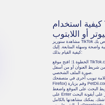
كيفية استخدام TikTok Story Viewer
وتر أو اللابتوب
مشاهدة ستوريز TikTok بشكل مجهول على جهاز الكمبيوتر الخاص بك
ة واضحة وسهلة المتابعة. إليك
كيفية القيام بذلك:
الخطوة 1: افتح موقع TikTok.com في متصفحك. افتح ملف الشخص الذي
من شريط العنوان أو من أسفل
صورة الملف الشخصي.
ح علامة تبويب أخرى في متصفحك (مثل Chrome أو Edge أو
Fir) وقم بزيارة PetDii.com
ي شريط البحث على الموقع واضغط
ى شاشتك. يمكنك مشاهدتها بالكامل
أو النقر على زر «Download» أسفل كل ستوري لحفظها على جهاز