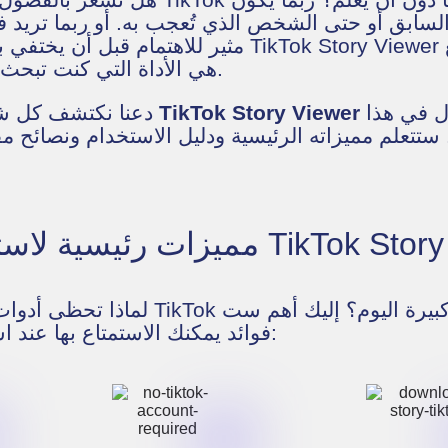
لسابق أو حتى الشخص الذي تُعجب به. أو ربما تري
PetDii.com هي الأداة التي كنت تبحث عنها.
بشكل مجهول في هذا
TikTok Story Viewer
دعنا نكتشف كل شيء عن استخدام
 ستتعلم مميزاته الرئيسية ودليل الاستخدام ونصائح م
لاستخدام TikTok Story Viewer
لماذا تحظى أدوات مشاهدة ستوري TikTok ال
فوائد يمكنك الاستمتاع بها عند استخدام هذه الأداة: