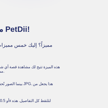
5 مميزات رئيسية لعارض قصص تيك توك من PetDii!
هذه الميزة تتيح لك مشاهدة قصة أي ش
مما يحفظ نشاطك خاصاً بالكامل. يمنحك هذا حرية الاستكشاف ومتابعة آخر الأخبار دون أي قلق من الكشف عنك.