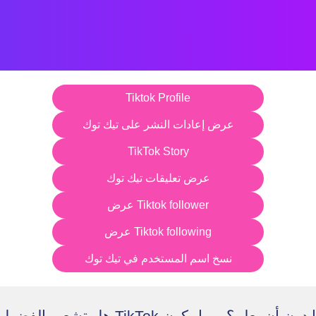
Tiktok Profile
عرض إعادات النشر على تيك توك
TikTok Story
عرض تعليقات تيك توك
عرض Tiktok follower
عرض Tiktok following
نسخ اسم المستخدم في تيك توك
هل تشعر بالفضول لمشاهدة ستوري ikTok