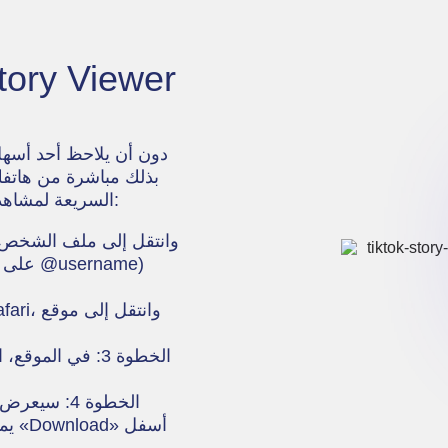
بذلك مباشرة من هاتفك
السريعة لمشاهدة أي ستوري بشكل مجهول على أندرويد أو آيفون:
الخطوة 2: افتح متصفح هاتفك مثل Chrome أو Safari، وانتقل إلى موقع
الخطوة 3: في ا
الخطوة 4: 
يمك