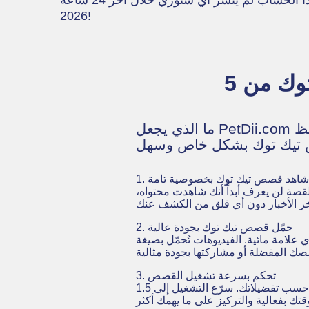
2026!
ما الذي يجعل PetDii.com مميزاً؟ إليك خمس مميزات رائعة تجعله واحداً من أفضل الأدوات لمشاهدة وحفظ
1. شاهد قصص تيك توك بخصوصية تامة
ة لن يعرف أبداً أنك شاهدت محتواه،
2. حمّل قصص تيك توك بجودة عالية
ّل بصيغة MP4، بينما الصور تُحفظ بصيغة JPG. هذا يجعل من
3. تحكم بسرعة تشغيل القصص
يمكنك ضبط سرعة التشغيل حسب تفضيلاتك. سرّع التشغيل إلى 1.5x أو 2x لتصفح أسرع، أو أبطئه إلى 0.75x أو 0.5x لتلتقط كل التفاصيل. هذه