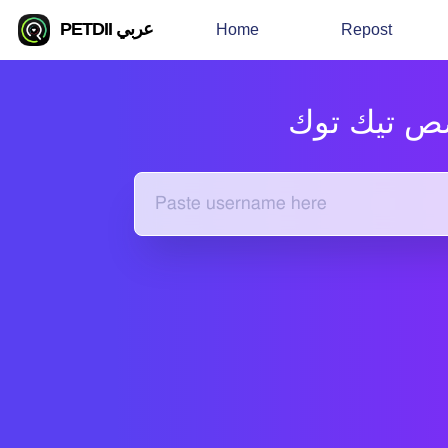
PETDII عربي
Home
Repost
ص تيك توك