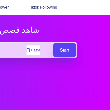
lower
Tiktok Following
شاهد قصص ت
Start
Paste