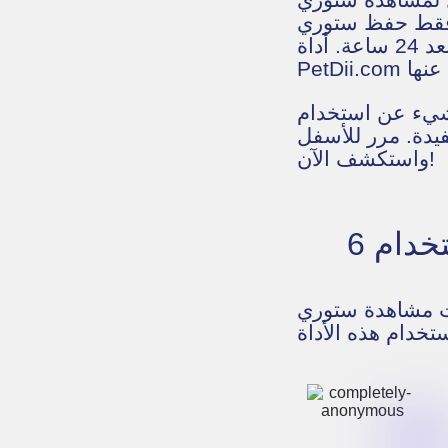
د فقط حفظ ستوري
مثير للاهتمام قبل أن يختفي بعد 24 ساعة. أداة TikTok Story Viewer من موقع
فيدة. مرر للأسفل
واستكشف الآن!
مجهولة بشعبية كبيرة اليوم؟ إليك أهم ست