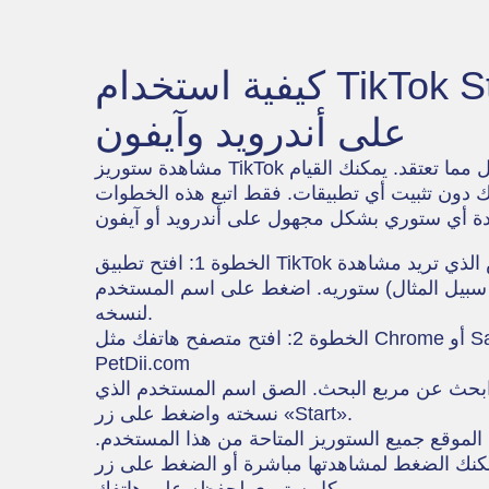
كيفية استخدام TikTok Story Viewer
على أندرويد وآيفون
مشاهدة ستوريز TikTok دون أن يلاحظ أحد أسهل مما تعتقد. يمكنك القيام
 دون تثبيت أي تطبيقات. فقط اتبع هذه الخطوات
الخطوة 1: افتح تطبيق TikTok وانتقل إلى ملف الشخص الذي تريد مشاهدة
ستوريه. اضغط على اسم المستخدم (على سبيل المثال @username)
لنسخه.
PetDii.com
لموقع، ابحث عن مربع البحث. الصق اسم المستخدم الذي
نسخته واضغط على زر «Start».
سيعرض الموقع جميع الستوريز المتاحة من هذا المستخدم.
نك الضغط لمشاهدتها مباشرة أو الضغط على زر «Download» أسفل
كل ستوري لحفظه على هاتفك.