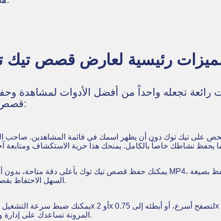
قصص تيك توك بشكل خاص وسهل:
خص على تيك توك دون أن يظهر اسمك في قائمة المشاهدين. صاحب القص
يمكنك حفظ قصص تيك توك بأعلى دقة متاحة، بدون أي علامة مائية. الفيديوهات تُحم
السهل الاحتفاظ بقصصك المفضلة أو مشاركتها بجودة مثالية.
المرونة تساعدك على إدارة وقتك بفعالية والتركيز على ما يهمك أكثر.