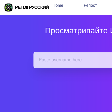
Home
Репост
PETDII РУССКИЙ
Просматривайте И