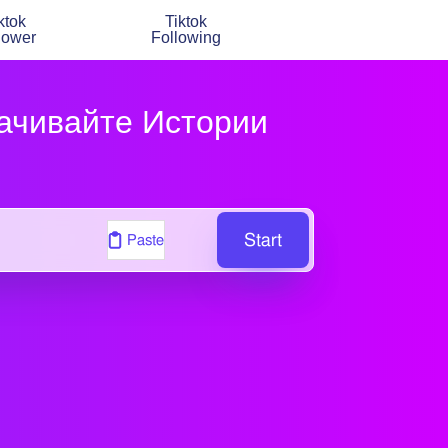
ktok
Tiktok
lower
Following
качивайте Истории
Start
Paste