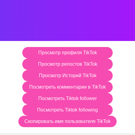
Просмотр профиля TikTok
Просмотр репостов TikTok
Просмотр Историй TikTok
Посмотреть комментарии в TikTok
Посмотреть Tiktok follower
Посмотреть Tiktok following
Скопировать имя пользователя TikTok