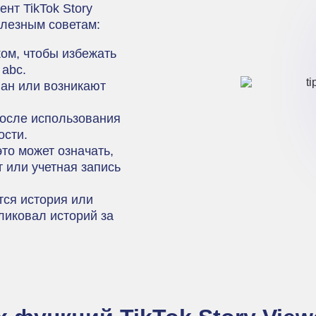
нт TikTok Story
олезным советам:
ом, чтобы избежать
abc.
ван или возникают
после использования
ости.
то может означать,
 или учетная запись
тся история или
ликовал историй за