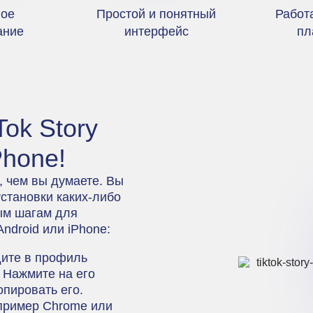
ное
Простой и понятный
Работ
ание
интерфейс
пл
Tok Story
Phone!
, чем вы думаете. Вы
установки каких-либо
ым шагам для
ndroid или iPhone:
дите в профиль
. Нажмите на его
опировать его.
пример Chrome или