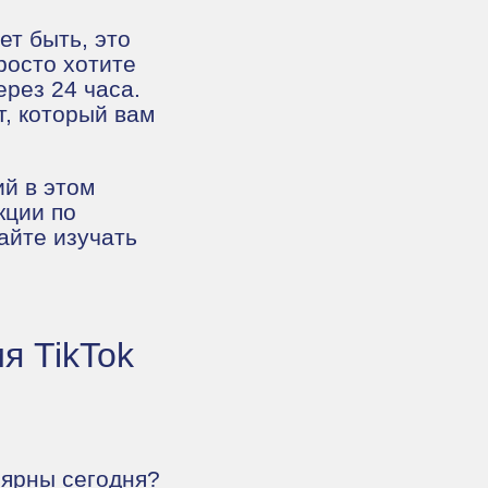
ет быть, это
росто хотите
ерез 24 часа.
т, который вам
й в этом
кции по
айте изучать
я TikTok
лярны сегодня?