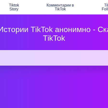
Tiktok
Комментарии в
Ti
Story
TikTok
Fol
стории TikTok анонимно - С
TikTok