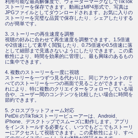
利用可能な最高解像度で、ウォーターマークなしでTikTok
ストーリーを保存できます。動画はMP4形式で、写真は
JPGファイルとしてダウンロードされます。お気に入りの
ストーリーを完璧な品質で保存したり、シェアしたりする
のが簡単です。
3. ストーリーの再生速度を調整
視聴の好みに合わせて再生速度を調整できます。1.5倍速
や2倍速にして素早く閲覧したり、0.75倍速や0.5倍速に落
として細部まで見逃さないようにしたりできます。この柔
軟性により、時間を効果的に管理し、最も興味のあるもの
に集中できます。
4. 複数のストーリーを一度に視聴
ストーリーを一つずつ見る代わりに、同じアカウントのす
べてのストーリーを一つの画面で見ることができます。こ
れにより、特に複数のクリエイターをフォローしている場
合や、ユーザー間のコンテンツを比較したい場合に時間を
節約できます。
5. クロスプラットフォーム対応
PetDii のTikTokストーリービューアーは、Android、
iPhone、デスクトップでスムーズに動作します。アプリ
をインストールする必要なく、いつでもどこでもストーリ
ーにアクセスして視聴できます。この柔軟性により、すべ