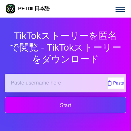
PETDII 日本語
TikTokストーリーを匿名
で閲覧 - TikTokストーリー
をダウンロード
Paste
Start