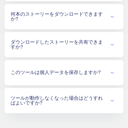
ー名だけで正常に機能します。
いいえ、できません。これがこのツールの最
何本のストーリーをダウンロードできます
大の利点です - 通知を送ることなく、TikTokス
か?
トーリーを匿名で視聴できます。
制限はありません。24時間以内に利用可能で
ダウンロードしたストーリーを共有できま
ある限り、好きなだけストーリーをダウンロ
すか?
ードできます。
常にクリエイターの権利を尊重すべきです。
個人利用のためのコンテンツダウンロードは
このツールは個人データを保存しますか?
許可されていますが、許可なく公に共有する
ことは著作権法に違反する可能性がありま
す。
いいえ、保存しません。このツールは個人情
ツールが動作しなくなった場合はどうすれ
報やアカウントへのアクセスを求めないた
ばよいですか?
め、収集または保存するものは何もありませ
ん。
問題が発生した場合は、ブラウザを更新する
か、インターネット接続を確認してくださ