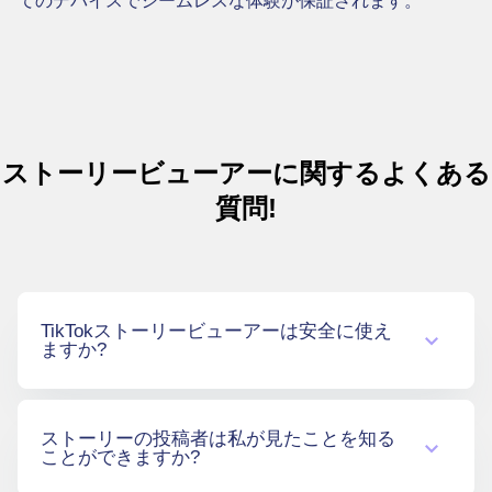
てのデバイスでシームレスな体験が保証されます。
ストーリービューアーに関するよくある
質問!
TikTokストーリービューアーは安全に使え
ますか?
はい、このツールは完全に安全です。TikTokの
ストーリーの投稿者は私が見たことを知る
ログイン情報や個人情報を共有する必要はあ
ことができますか?
りません。また、煩わしい広告なしで動作
し、公開プロフィールのリンクまたはユーザ