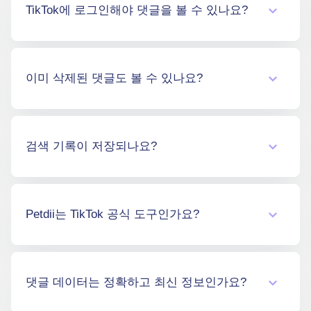
정보를 요구하는 일은 절대 없습니다. 또한
TikTok에 로그인해야 댓글을 볼 수 있나요?
Petdii는 SSL 암호화와 Cloudflare의 WAF(웹 애
플리케이션 방화벽) 등 업계 표준 보안 기술을
적용하여 사용자를 최대한 안전하게 보호합니
아니요! 이것이 바로 이 도구의 가장 큰 장점 중
다.
하나입니다. TikTok 계정 없이도, 어디에도 로그
이미 삭제된 댓글도 볼 수 있나요?
인하지 않고도 공개 계정의 댓글을 자유롭게 열
람할 수 있습니다.
안타깝게도 불가능합니다. 이 도구는 검색 시점
에 공개되어 있는 댓글만 표시합니다. 사용자나
검색 기록이 저장되나요?
영상 소유자가 삭제한 댓글은 TikTok 데이터에
서도 더 이상 접근할 수 없습니다.
아니요. 검색 기록은 전혀 저장되지 않습니다.
매 이용 세션은 완전히 독립적으로 운영되며,
Petdii는 TikTok 공식 도구인가요?
시스템에 어떠한 데이터도 남지 않습니다.
아니요. Petdii는 TikTok과 공식적인 제휴 관계
가 없는 독립적인 서드파티 도구입니다. TikTok
댓글 데이터는 정확하고 최신 정보인가요?
의 공개 데이터 이용 지침에 따라 공개된 정보
만을 읽어오는 방식으로 작동합니다.