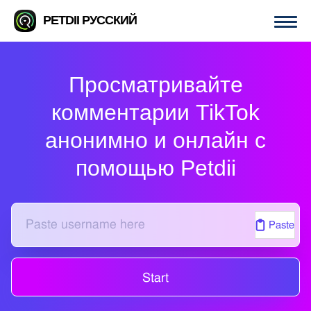
PETDII РУССКИЙ
Просматривайте
комментарии TikTok
анонимно и онлайн с
помощью Petdii
Paste
Start