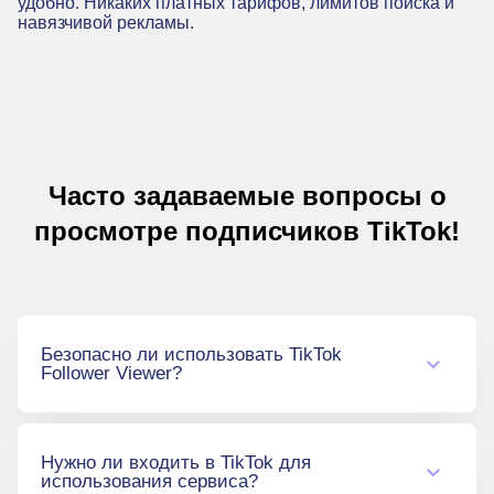
удобно. Никаких платных тарифов, лимитов поиска и
навязчивой рекламы.
Часто задаваемые вопросы о
просмотре подписчиков TikTok!
Безопасно ли использовать TikTok
Follower Viewer?
Абсолютно. Petdii никогда не запрашивает
Нужно ли входить в TikTok для
ваши личные данные или пароль. Сервис
использования сервиса?
просто получает общедоступную