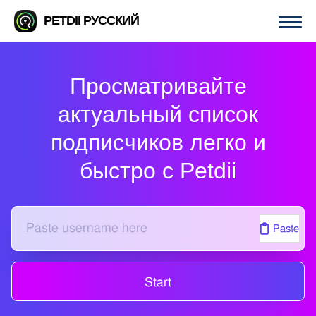
PETDII РУССКИЙ
Просматривайте
актуальный список
подписчиков легко и
быстро с Petdii
Paste
Start