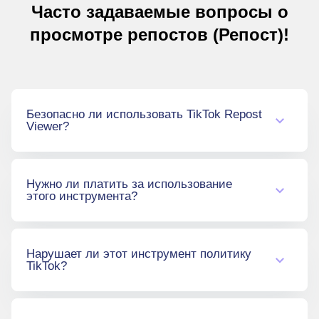
Часто задаваемые вопросы о
просмотре репостов (Репост)!
Безопасно ли использовать TikTok Repost
Viewer?
Да, это абсолютно безопасно . Сайт
Нужно ли платить за использование
работает анонимно и никогда не
этого инструмента?
запрашивает данные для входа или
пароли. Вы можете свободно изучать
репосты TikTok без каких-либо проблем с
Нет, он полностью бесплатный. Каждая
безопасностью.
Нарушает ли этот инструмент политику
функция на сайте доступна без какой-либо
TikTok?
оплаты или скрытых комиссий.
Нет, не нарушает. Сайт собирает только