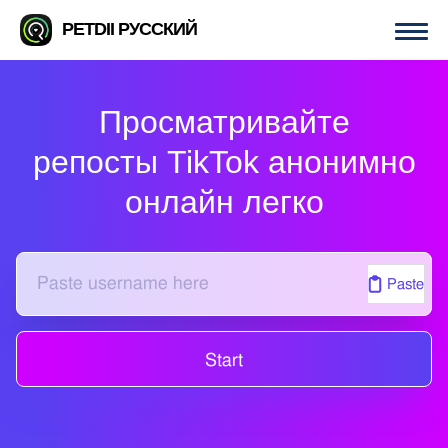
PETDII РУССКИЙ
Просматривайте
репосты TikTok анонимно
онлайн легко
Paste
Start